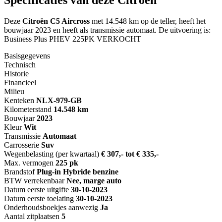
Deze
Citroën C5 Aircross
met 14.548 km op de teller, heeft het
bouwjaar 2023 en heeft als transmissie automaat. De uitvoering is:
Business Plus PHEV 225PK VERKOCHT
Basisgegevens
Technisch
Historie
Financieel
Milieu
Kenteken
NL
X-979-GB
Kilometerstand
14.548 km
Bouwjaar
2023
Kleur
Wit
Transmissie
Automaat
Carrosserie
Suv
Wegenbelasting (per kwartaal)
€ 307,- tot € 335,-
Max. vermogen
225 pk
Brandstof
Plug-in Hybride benzine
BTW verrekenbaar
Nee, marge auto
Datum eerste uitgifte
30-10-2023
Datum eerste toelating
30-10-2023
Onderhoudsboekjes aanwezig
Ja
Aantal zitplaatsen
5