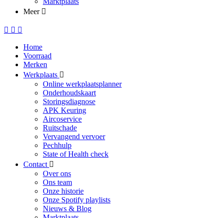
Marktplaats
Meer
Home
Voorraad
Merken
Werkplaats
Online werkplaatsplanner
Onderhoudskaart
Storingsdiagnose
APK Keuring
Aircoservice
Ruitschade
Vervangend vervoer
Pechhulp
State of Health check
Contact
Over ons
Ons team
Onze historie
Onze Spotify playlists
Nieuws & Blog
Marktplaats