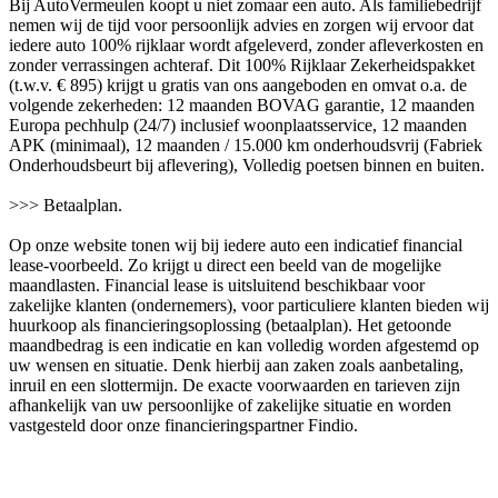
Bij AutoVermeulen koopt u niet zomaar een auto. Als familiebedrijf
nemen wij de tijd voor persoonlijk advies en zorgen wij ervoor dat
iedere auto 100% rijklaar wordt afgeleverd, zonder afleverkosten en
zonder verrassingen achteraf. Dit 100% Rijklaar Zekerheidspakket
(t.w.v. € 895) krijgt u gratis van ons aangeboden en omvat o.a. de
volgende zekerheden: 12 maanden BOVAG garantie, 12 maanden
Europa pechhulp (24/7) inclusief woonplaatsservice, 12 maanden
APK (minimaal), 12 maanden / 15.000 km onderhoudsvrij (Fabriek
Onderhoudsbeurt bij aflevering), Volledig poetsen binnen en buiten.
>>> Betaalplan.
Op onze website tonen wij bij iedere auto een indicatief financial
lease-voorbeeld. Zo krijgt u direct een beeld van de mogelijke
maandlasten. Financial lease is uitsluitend beschikbaar voor
zakelijke klanten (ondernemers), voor particuliere klanten bieden wij
huurkoop als financieringsoplossing (betaalplan). Het getoonde
maandbedrag is een indicatie en kan volledig worden afgestemd op
uw wensen en situatie. Denk hierbij aan zaken zoals aanbetaling,
inruil en een slottermijn. De exacte voorwaarden en tarieven zijn
afhankelijk van uw persoonlijke of zakelijke situatie en worden
vastgesteld door onze financieringspartner Findio.