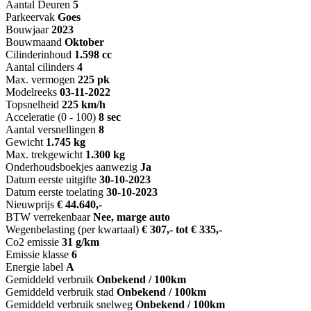
Aantal Deuren
5
Parkeervak
Goes
Bouwjaar
2023
Bouwmaand
Oktober
Cilinderinhoud
1.598 cc
Aantal cilinders
4
Max. vermogen
225 pk
Modelreeks
03-11-2022
Topsnelheid
225 km/h
Acceleratie (0 - 100)
8 sec
Aantal versnellingen
8
Gewicht
1.745 kg
Max. trekgewicht
1.300 kg
Onderhoudsboekjes aanwezig
Ja
Datum eerste uitgifte
30-10-2023
Datum eerste toelating
30-10-2023
Nieuwprijs
€ 44.640,-
BTW verrekenbaar
Nee, marge auto
Wegenbelasting (per kwartaal)
€ 307,- tot € 335,-
Co2 emissie
31 g/km
Emissie klasse
6
Energie label
A
Gemiddeld verbruik
Onbekend / 100km
Gemiddeld verbruik stad
Onbekend / 100km
Gemiddeld verbruik snelweg
Onbekend / 100km