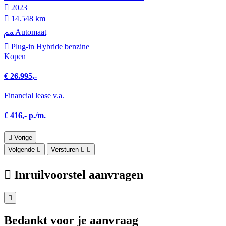
2023
14.548 km
Automaat
Plug-in Hybride benzine
Kopen
€ 26.995,-
Financial lease v.a.
€ 416,- p./m.
Vorige
Volgende
Versturen
Inruilvoorstel aanvragen
Bedankt voor je aanvraag