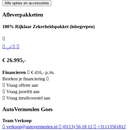
Alle opties en accessoires
Afleverpakketten
100% Rijklaar Zekerheidspakket (inbegrepen)
€ 26.995,-
Financieren
€ 416,- p./m.
Bereken je financiering
Vraag offerte aan
Vraag proefrit aan
Vraag inruilvoorstel aan
AutoVermeulen Goes
Team Verkoop
verkoop@autovermeulen.nl
(0113) 56 18 12
+31113561812