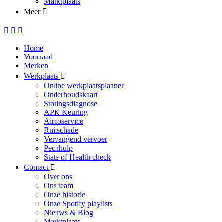
Marktplaats
Meer
Home
Voorraad
Merken
Werkplaats
Online werkplaatsplanner
Onderhoudskaart
Storingsdiagnose
APK Keuring
Aircoservice
Ruitschade
Vervangend vervoer
Pechhulp
State of Health check
Contact
Over ons
Ons team
Onze historie
Onze Spotify playlists
Nieuws & Blog
Marktplaats