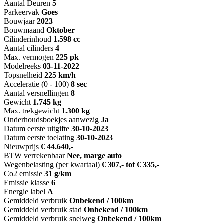
Aantal Deuren
5
Parkeervak
Goes
Bouwjaar
2023
Bouwmaand
Oktober
Cilinderinhoud
1.598 cc
Aantal cilinders
4
Max. vermogen
225 pk
Modelreeks
03-11-2022
Topsnelheid
225 km/h
Acceleratie (0 - 100)
8 sec
Aantal versnellingen
8
Gewicht
1.745 kg
Max. trekgewicht
1.300 kg
Onderhoudsboekjes aanwezig
Ja
Datum eerste uitgifte
30-10-2023
Datum eerste toelating
30-10-2023
Nieuwprijs
€ 44.640,-
BTW verrekenbaar
Nee, marge auto
Wegenbelasting (per kwartaal)
€ 307,- tot € 335,-
Co2 emissie
31 g/km
Emissie klasse
6
Energie label
A
Gemiddeld verbruik
Onbekend / 100km
Gemiddeld verbruik stad
Onbekend / 100km
Gemiddeld verbruik snelweg
Onbekend / 100km