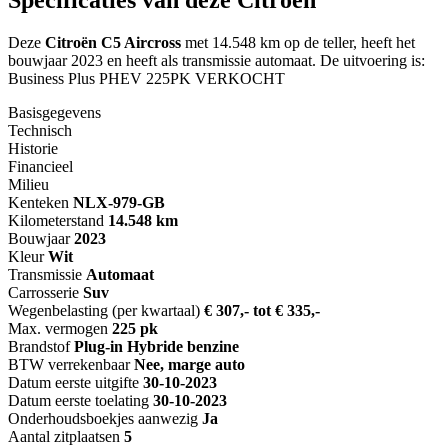
Deze
Citroën C5 Aircross
met 14.548 km op de teller, heeft het
bouwjaar 2023 en heeft als transmissie automaat. De uitvoering is:
Business Plus PHEV 225PK VERKOCHT
Basisgegevens
Technisch
Historie
Financieel
Milieu
Kenteken
NL
X-979-GB
Kilometerstand
14.548 km
Bouwjaar
2023
Kleur
Wit
Transmissie
Automaat
Carrosserie
Suv
Wegenbelasting (per kwartaal)
€ 307,- tot € 335,-
Max. vermogen
225 pk
Brandstof
Plug-in Hybride benzine
BTW verrekenbaar
Nee, marge auto
Datum eerste uitgifte
30-10-2023
Datum eerste toelating
30-10-2023
Onderhoudsboekjes aanwezig
Ja
Aantal zitplaatsen
5