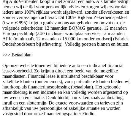
Bij AutoVermeulen koopt u niet zomaar een auto. Als familiebedrijf
nemen wij de tijd voor persoonlijk advies en zorgen wij ervoor dat
iedere auto 100% rijklaar wordt afgeleverd, zonder afleverkosten en
zonder verrassingen achteraf. Dit 100% Rijklaar Zekerheidspakket
(t.w.v. € 895) krijgt u gratis van ons aangeboden en omvat o.a. de
volgende zekerheden: 12 maanden BOVAG garantie, 12 maanden
Europa pechhulp (24/7) inclusief woonplaatsservice, 12 maanden
APK (minimaal), 12 maanden / 15.000 km onderhoudsvrij (Fabriek
Onderhoudsbeurt bij aflevering), Volledig poetsen binnen en buiten.
>>> Betaalplan.
Op onze website tonen wij bij iedere auto een indicatief financial
lease-voorbeeld. Zo krijgt u direct een beeld van de mogelijke
maandlasten. Financial lease is uitsluitend beschikbaar voor
zakelijke klanten (ondernemers), voor particuliere klanten bieden wij
huurkoop als financieringsoplossing (betaalplan). Het getoonde
maandbedrag is een indicatie en kan volledig worden afgestemd op
uw wensen en situatie. Denk hierbij aan zaken zoals aanbetaling,
inruil en een slottermijn. De exacte voorwaarden en tarieven zijn
afhankelijk van uw persoonlijke of zakelijke situatie en worden
vastgesteld door onze financieringspartner Findio.