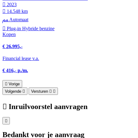
2023
14.548 km
Automaat
Plug-in Hybride benzine
Kopen
€ 26.995,-
Financial lease v.a.
€ 416,- p./m.
Vorige
Volgende
Versturen
Inruilvoorstel aanvragen
Bedankt voor je aanvraag