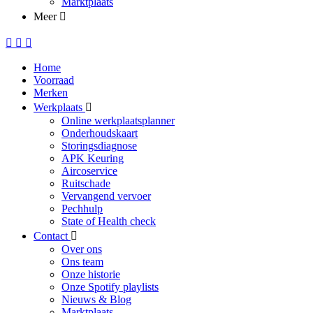
Marktplaats
Meer
Home
Voorraad
Merken
Werkplaats
Online werkplaatsplanner
Onderhoudskaart
Storingsdiagnose
APK Keuring
Aircoservice
Ruitschade
Vervangend vervoer
Pechhulp
State of Health check
Contact
Over ons
Ons team
Onze historie
Onze Spotify playlists
Nieuws & Blog
Marktplaats