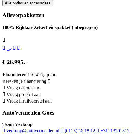
Alle opties en accessoires
Afleverpakketten
100% Rijklaar Zekerheidspakket (inbegrepen)
€ 26.995,-
Financieren
€ 416,- p./m.
Bereken je financiering
Vraag offerte aan
Vraag proefrit aan
Vraag inruilvoorstel aan
AutoVermeulen Goes
Team Verkoop
verkoop@autovermeulen.nl
(0113) 56 18 12
+31113561812