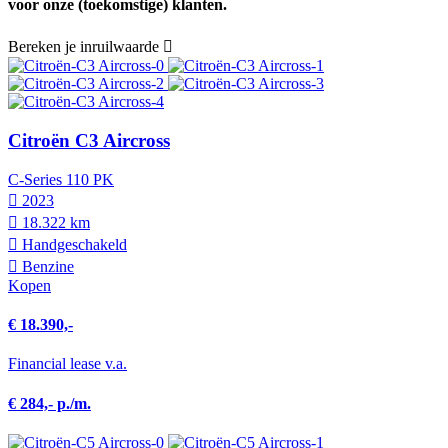
voor onze (toekomstige) klanten.
Bereken je inruilwaarde
Citroën C3 Aircross
C-Series 110 PK
2023
18.322 km
Hand­geschakeld
Benzine
Kopen
€ 18.390,-
Financial lease v.a.
€ 284,- p./m.