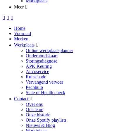
Marktplaats
Meer
Home
Voorraad
Merken
Werkplaats
Online werkplaatsplanner
Onderhoudskaart
Storingsdiagnose
APK Keuring
Aircoservice
Ruitschade
Vervangend vervoer
Pechhulp
State of Health check
Contact
Over ons
Ons team
Onze historie
Onze Spotify playlists
Nieuws & Blog
Marktplaats