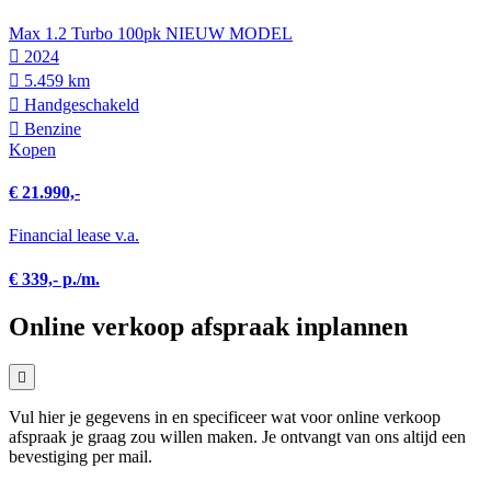
Max 1.2 Turbo 100pk NIEUW MODEL
2024
5.459 km
Hand­geschakeld
Benzine
Kopen
€ 21.990,-
Financial lease v.a.
€ 339,- p./m.
Online verkoop afspraak inplannen
Vul hier je gegevens in en specificeer wat voor online verkoop
afspraak je graag zou willen maken. Je ontvangt van ons altijd een
bevestiging per mail.