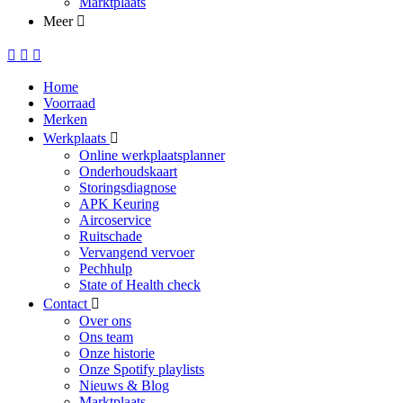
Marktplaats
Meer
Home
Voorraad
Merken
Werkplaats
Online werkplaatsplanner
Onderhoudskaart
Storingsdiagnose
APK Keuring
Aircoservice
Ruitschade
Vervangend vervoer
Pechhulp
State of Health check
Contact
Over ons
Ons team
Onze historie
Onze Spotify playlists
Nieuws & Blog
Marktplaats