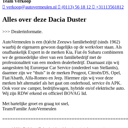
Team Verkoop
verkoop@autovermeulen.nl
(0113) 56 18 12
+31113561812
Alles over deze Dacia Duster
>>> Dealerinformatie.
AutoVermeulen is een (h)écht Zeeuws familiebedrijf (sinds 1962)
waarbij de eigenaren gewoon dagelijks op de werkvloer staan. Als
onafhankelijk Expert in de merken Kia, Fiat én Subaru combineren
we de gemoedelijke sfeer van een familiebedrijf met de
professionaliteit van een modern dealerbedrijf. Daarnaast zijn wij
aangesloten bij Eurorepar Car Service (onderdeel van Stellantis),
daarmee zijn we “thuis” in de merken Peugeot, Citroën/DS, Opel,
Fiat/Abarth, Alfa-Romeo en Jeep. Hiermee zijn wij voor deze
merken hét alternatief als het gaat om onderhoud, service én APK.
Ook voor uw camper, bedrijfswagen, hybride en/of elektrische auto.
Wij zijn RDW erkend en officieel BOVAG lid.
Met hartelijke groet en graag tot snel,
Team/Familie AutoVermeulen
================================================