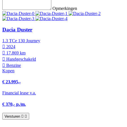
Opmerkingen
Dacia Duster
1.3 TCe 130 Journey
2024
17.869 km
Hand­geschakeld
Benzine
Kopen
€ 23.995,-
Financial lease v.a.
€ 370,- p./m.
Versturen