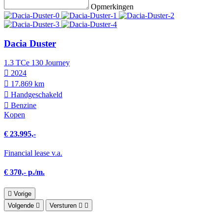
Opmerkingen
Dacia Duster
1.3 TCe 130 Journey
2024
17.869 km
Hand­geschakeld
Benzine
Kopen
€ 23.995,-
Financial lease v.a.
€ 370,- p./m.
Vorige
Volgende
Versturen