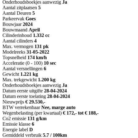
Onderhoudsboekjes aanwezig
Ja
Aantal zitplaatsen
5
Aantal Deuren
5
Parkeervak
Goes
Bouwjaar
2024
Bouwmaand
April
Cilinderinhoud
1.332 cc
Aantal cilinders
4
Max. vermogen
131 pk
Modelreeks
31-05-2022
Topsnelheid
174 km/h
Acceleratie (0 - 100)
10 sec
Aantal versnellingen
6
Gewicht
1.221 kg
Max. trekgewicht
1.200 kg
Onderhoudsboekjes aanwezig
Ja
Datum eerste uitgifte
28-04-2024
Datum eerste toelating
28-04-2024
Nieuwprijs
€ 29.530,-
BTW verrekenbaar
Nee, marge auto
Wegenbelasting (per kwartaal)
€ 172,- tot € 188,-
Co2 emissie
131 g/km
Emissie klasse
6
Energie label
D
Gemiddeld verbruik
5.7 / 100km