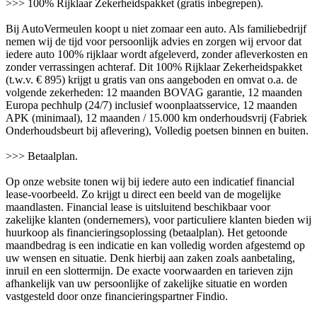
>>> 100% Rijklaar Zekerheidspakket (gratis inbegrepen).
Bij AutoVermeulen koopt u niet zomaar een auto. Als familiebedrijf
nemen wij de tijd voor persoonlijk advies en zorgen wij ervoor dat
iedere auto 100% rijklaar wordt afgeleverd, zonder afleverkosten en
zonder verrassingen achteraf. Dit 100% Rijklaar Zekerheidspakket
(t.w.v. € 895) krijgt u gratis van ons aangeboden en omvat o.a. de
volgende zekerheden: 12 maanden BOVAG garantie, 12 maanden
Europa pechhulp (24/7) inclusief woonplaatsservice, 12 maanden
APK (minimaal), 12 maanden / 15.000 km onderhoudsvrij (Fabriek
Onderhoudsbeurt bij aflevering), Volledig poetsen binnen en buiten.
>>> Betaalplan.
Op onze website tonen wij bij iedere auto een indicatief financial
lease-voorbeeld. Zo krijgt u direct een beeld van de mogelijke
maandlasten. Financial lease is uitsluitend beschikbaar voor
zakelijke klanten (ondernemers), voor particuliere klanten bieden wij
huurkoop als financieringsoplossing (betaalplan). Het getoonde
maandbedrag is een indicatie en kan volledig worden afgestemd op
uw wensen en situatie. Denk hierbij aan zaken zoals aanbetaling,
inruil en een slottermijn. De exacte voorwaarden en tarieven zijn
afhankelijk van uw persoonlijke of zakelijke situatie en worden
vastgesteld door onze financieringspartner Findio.