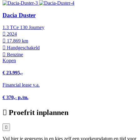
Dacia Duster
1.3 TCe 130 Journey
2024
17.869 km
Hand­geschakeld
Benzine
Kopen
€ 23.995,-
Financial lease v.a.
€ 370,- p./m.
Proefrit inplannen
Vul hier je gegevens in en kies zelf een voorkeursdatum en tijd voor