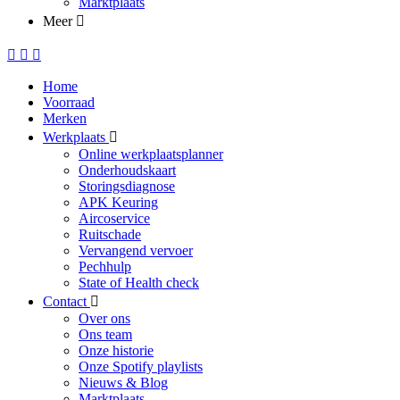
Marktplaats
Meer
Home
Voorraad
Merken
Werkplaats
Online werkplaatsplanner
Onderhoudskaart
Storingsdiagnose
APK Keuring
Aircoservice
Ruitschade
Vervangend vervoer
Pechhulp
State of Health check
Contact
Over ons
Ons team
Onze historie
Onze Spotify playlists
Nieuws & Blog
Marktplaats