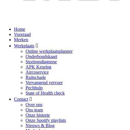
Home
Voorraad
Merken
Werkplaats
Online werkplaatsplanner
Onderhoudskaart
Storingsdiagnose
APK Keuring
Aircoservice
Ruitschade
Vervangend vervoer
Pechhulp
State of Health check
Contact
Over ons
Ons team
Onze historie
Onze Spotify playlists
Nieuws & Blog