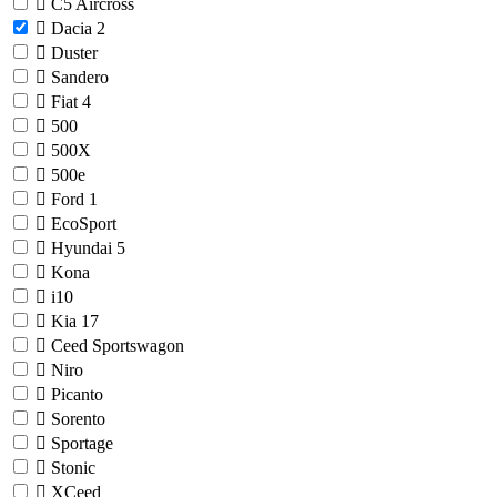
C5 Aircross
Dacia
2
Duster
Sandero
Fiat
4
500
500X
500e
Ford
1
EcoSport
Hyundai
5
Kona
i10
Kia
17
Ceed Sportswagon
Niro
Picanto
Sorento
Sportage
Stonic
XCeed