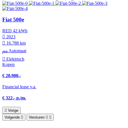
Fiat 500e
RED 42 kWh
2023
16.788 km
Automaat
Elektrisch
Kopen
€ 20.900,-
Financial lease v.a.
€ 322,- p./m.
Vorige
Volgende
Versturen