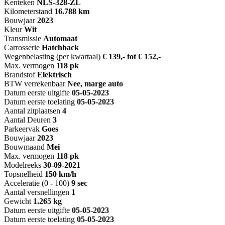
Kenteken
NL
S-328-ZL
Kilometerstand
16.788 km
Bouwjaar
2023
Kleur
Wit
Transmissie
Automaat
Carrosserie
Hatchback
Wegenbelasting (per kwartaal)
€ 139,- tot € 152,-
Max. vermogen
118 pk
Brandstof
Elektrisch
BTW verrekenbaar
Nee, marge auto
Datum eerste uitgifte
05-05-2023
Datum eerste toelating
05-05-2023
Aantal zitplaatsen
4
Aantal Deuren
3
Parkeervak
Goes
Bouwjaar
2023
Bouwmaand
Mei
Max. vermogen
118 pk
Modelreeks
30-09-2021
Topsnelheid
150 km/h
Acceleratie (0 - 100)
9 sec
Aantal versnellingen
1
Gewicht
1.265 kg
Datum eerste uitgifte
05-05-2023
Datum eerste toelating
05-05-2023