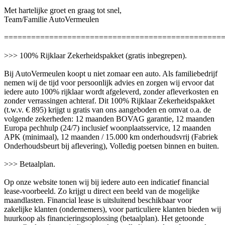
Met hartelijke groet en graag tot snel,
Team/Familie AutoVermeulen
================================================
>>> 100% Rijklaar Zekerheidspakket (gratis inbegrepen).
Bij AutoVermeulen koopt u niet zomaar een auto. Als familiebedrijf
nemen wij de tijd voor persoonlijk advies en zorgen wij ervoor dat
iedere auto 100% rijklaar wordt afgeleverd, zonder afleverkosten en
zonder verrassingen achteraf. Dit 100% Rijklaar Zekerheidspakket
(t.w.v. € 895) krijgt u gratis van ons aangeboden en omvat o.a. de
volgende zekerheden: 12 maanden BOVAG garantie, 12 maanden
Europa pechhulp (24/7) inclusief woonplaatsservice, 12 maanden
APK (minimaal), 12 maanden / 15.000 km onderhoudsvrij (Fabriek
Onderhoudsbeurt bij aflevering), Volledig poetsen binnen en buiten.
>>> Betaalplan.
Op onze website tonen wij bij iedere auto een indicatief financial
lease-voorbeeld. Zo krijgt u direct een beeld van de mogelijke
maandlasten. Financial lease is uitsluitend beschikbaar voor
zakelijke klanten (ondernemers), voor particuliere klanten bieden wij
huurkoop als financieringsoplossing (betaalplan). Het getoonde