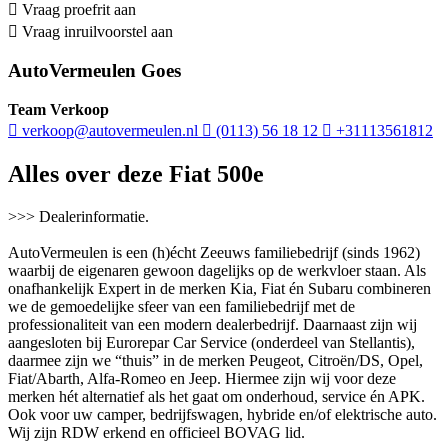
Vraag proefrit aan
Vraag inruilvoorstel aan
AutoVermeulen Goes
Team Verkoop
verkoop@autovermeulen.nl
(0113) 56 18 12
+31113561812
Alles over deze Fiat 500e
>>> Dealerinformatie.
AutoVermeulen is een (h)écht Zeeuws familiebedrijf (sinds 1962)
waarbij de eigenaren gewoon dagelijks op de werkvloer staan. Als
onafhankelijk Expert in de merken Kia, Fiat én Subaru combineren
we de gemoedelijke sfeer van een familiebedrijf met de
professionaliteit van een modern dealerbedrijf. Daarnaast zijn wij
aangesloten bij Eurorepar Car Service (onderdeel van Stellantis),
daarmee zijn we “thuis” in de merken Peugeot, Citroën/DS, Opel,
Fiat/Abarth, Alfa-Romeo en Jeep. Hiermee zijn wij voor deze
merken hét alternatief als het gaat om onderhoud, service én APK.
Ook voor uw camper, bedrijfswagen, hybride en/of elektrische auto.
Wij zijn RDW erkend en officieel BOVAG lid.