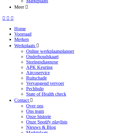
Marktplaats
Meer
Home
Voorraad
Merken
Werkplaats
Online werkplaatsplanner
Onderhoudskaart
Storingsdiagnose
APK Keuring
Aircoservice
Ruitschade
Vervangend vervoer
Pechhulp
State of Health check
Contact
Over ons
Ons team
Onze historie
Onze Spotify playlists
Nieuws & Blog
Marktplaats