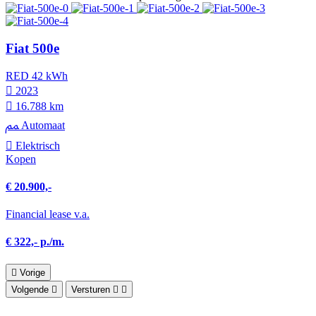
Fiat 500e
RED 42 kWh
2023
16.788 km
Automaat
Elektrisch
Kopen
€ 20.900,-
Financial lease v.a.
€ 322,- p./m.
Vorige
Volgende
Versturen