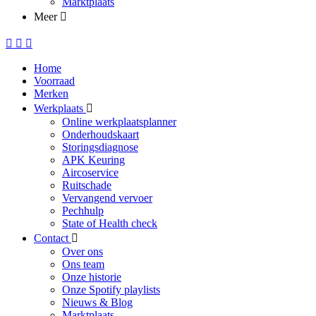
Marktplaats
Meer
Home
Voorraad
Merken
Werkplaats
Online werkplaatsplanner
Onderhoudskaart
Storingsdiagnose
APK Keuring
Aircoservice
Ruitschade
Vervangend vervoer
Pechhulp
State of Health check
Contact
Over ons
Ons team
Onze historie
Onze Spotify playlists
Nieuws & Blog
Marktplaats