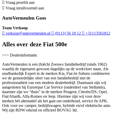
Vraag proefrit aan
Vraag inruilvoorstel aan
AutoVermeulen Goes
Team Verkoop
verkoop@autovermeulen.nl
(0113) 56 18 12
+31113561812
Alles over deze Fiat 500e
>>> Dealerinformatie.
AutoVermeulen is een (h)écht Zeeuws familiebedrijf (sinds 1962)
waarbij de eigenaren gewoon dagelijks op de werkvloer staan. Als
onafhankelijk Expert in de merken Kia, Fiat én Subaru combineren
we de gemoedelijke sfeer van een familiebedrijf met de
professionaliteit van een modern dealerbedrijf. Daarnaast zijn wij
aangesloten bij Eurorepar Car Service (onderdeel van Stellantis),
daarmee zijn we “thuis” in de merken Peugeot, Citroën/DS, Opel,
Fiat/Abarth, Alfa-Romeo en Jeep. Hiermee zijn wij voor deze
merken hét alternatief als het gaat om onderhoud, service én APK.
Ook voor uw camper, bedrijfswagen, hybride en/of elektrische auto.
Wij zijn RDW erkend en officieel BOVAG lid.