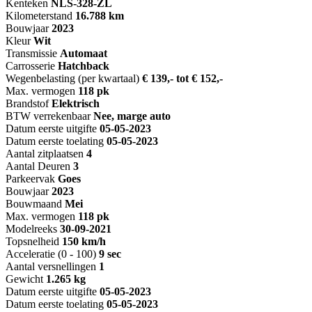
Kenteken
NL
S-328-ZL
Kilometerstand
16.788 km
Bouwjaar
2023
Kleur
Wit
Transmissie
Automaat
Carrosserie
Hatchback
Wegenbelasting (per kwartaal)
€ 139,- tot € 152,-
Max. vermogen
118 pk
Brandstof
Elektrisch
BTW verrekenbaar
Nee, marge auto
Datum eerste uitgifte
05-05-2023
Datum eerste toelating
05-05-2023
Aantal zitplaatsen
4
Aantal Deuren
3
Parkeervak
Goes
Bouwjaar
2023
Bouwmaand
Mei
Max. vermogen
118 pk
Modelreeks
30-09-2021
Topsnelheid
150 km/h
Acceleratie (0 - 100)
9 sec
Aantal versnellingen
1
Gewicht
1.265 kg
Datum eerste uitgifte
05-05-2023
Datum eerste toelating
05-05-2023