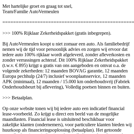
Met hartelijke groet en graag tot snel,
Team/Familie AutoVermeulen
================================================
>>> 100% Rijklaar Zekerheidspakket (gratis inbegrepen).
Bij AutoVermeulen koopt u niet zomaar een auto. Als familiebedrijf
nemen wij de tijd voor persoonlijk advies en zorgen wij ervoor dat
iedere auto 100% rijklaar wordt afgeleverd, zonder afleverkosten en
zonder verrassingen achteraf. Dit 100% Rijklaar Zekerheidspakket
(t.w.v. € 895) krijgt u gratis van ons aangeboden en omvat o.a. de
volgende zekerheden: 12 maanden BOVAG garantie, 12 maanden
Europa pechhulp (24/7) inclusief woonplaatsservice, 12 maanden
APK (minimaal), 12 maanden / 15.000 km onderhoudsvrij (Fabriek
Onderhoudsbeurt bij aflevering), Volledig poetsen binnen en buiten.
>>> Betaalplan.
Op onze website tonen wij bij iedere auto een indicatief financial
lease-voorbeeld. Zo krijgt u direct een beeld van de mogelijke
maandlasten. Financial lease is uitsluitend beschikbaar voor
zakelijke klanten (ondernemers), voor particuliere klanten bieden wij
huurkoop als financieringsoplossing (betaalplan). Het getoonde