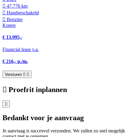
47.776 km
Hand­geschakeld
Benzine
Kopen
€ 13.995,-
Financial lease v.a.
€ 216,- p./m.
Versturen
Proefrit inplannen
Bedankt voor je aanvraag
Je aanvraag is succesvol verzonden. We zullen zo snel mogelijk
contact met je opnemen.