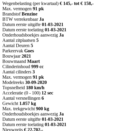
Wegenbelasting (per kwartaal)
€ 145,- tot € 158,-
Max. vermogen
91 pk
Brandstof
Benzine
BTW verrekenbaar
Ja
Datum eerste uitgifte
01-03-2021
Datum eerste toelating
01-03-2021
Onderhoudsboekjes aanwezig
Ja
Aantal zitplaatsen
5
Aantal Deuren
5
Parkeervak
Goes
Bouwjaar
2021
Bouwmaand
Maart
Cilinderinhoud
999 cc
Aantal cilinders
3
Max. vermogen
91 pk
Modelreeks
30-09-2020
Topsnelheid
180 km/h
Acceleratie (0 - 100)
12 sec
Aantal versnellingen
6
Gewicht
1.057 kg
Max. trekgewicht
900 kg
Onderhoudsboekjes aanwezig
Ja
Datum eerste uitgifte
01-03-2021
Datum eerste toelating
01-03-2021
Nieuwprijs
€ 22.702,-