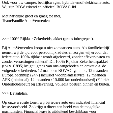
Ook voor uw camper, bedrijfswagen, hybride en/of elektrische auto.
Wij zijn RDW erkend en officieel BOVAG lid.
Met hartelijke groet en graag tot snel,
Team/Familie AutoVermeulen
================================================
>>> 100% Rijklaar Zekerheidspakket (gratis inbegrepen).
Bij AutoVermeulen koopt u niet zomaar een auto. Als familiebedrijf
nemen wij de tijd voor persoonlijk advies en zorgen wij ervoor dat
iedere auto 100% rijklaar wordt afgeleverd, zonder afleverkosten en
zonder verrassingen achteraf. Dit 100% Rijklaar Zekerheidspakket
(t.w.v. € 895) krijgt u gratis van ons aangeboden en omvat o.a. de
volgende zekerheden: 12 maanden BOVAG garantie, 12 maanden
Europa pechhulp (24/7) inclusief woonplaatsservice, 12 maanden
APK (minimaal), 12 maanden / 15.000 km onderhoudsvrij (Fabriek
Onderhoudsbeurt bij aflevering), Volledig poetsen binnen en buiten.
>>> Betaalplan.
Op onze website tonen wij bij iedere auto een indicatief financial
lease-voorbeeld. Zo krijgt u direct een beeld van de mogelijke
maandlasten. Financial lease is uitsluitend beschikbaar voor