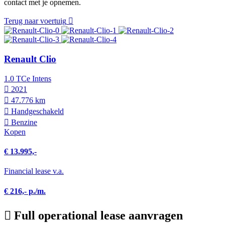
contact met je opnemen.
Terug naar voertuig
Renault Clio
1.0 TCe Intens
2021
47.776 km
Hand­geschakeld
Benzine
Kopen
€ 13.995,-
Financial lease v.a.
€ 216,- p./m.
Full operational lease aanvragen