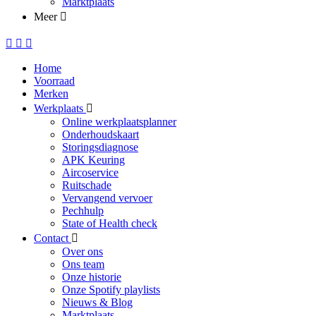
Marktplaats
Meer
Home
Voorraad
Merken
Werkplaats
Online werkplaatsplanner
Onderhoudskaart
Storingsdiagnose
APK Keuring
Aircoservice
Ruitschade
Vervangend vervoer
Pechhulp
State of Health check
Contact
Over ons
Ons team
Onze historie
Onze Spotify playlists
Nieuws & Blog
Marktplaats