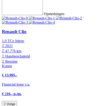
Opmerkingen
Renault Clio
1.0 TCe Intens
2021
47.776 km
Hand­geschakeld
Benzine
Kopen
€ 13.995,-
Financial lease v.a.
€ 216,- p./m.
Vorige