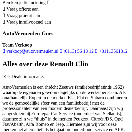
Bereken je financiering
Vraag offerte aan
Vraag proefrit aan
Vraag inruilvoorstel aan
AutoVermeulen Goes
Team Verkoop
verkoop@autovermeulen.nl
(0113) 56 18 12
+31113561812
Alles over deze Renault Clio
>>> Dealerinformatie.
AutoVermeulen is een (h)écht Zeeuws familiebedrijf (sinds 1962)
waarbij de eigenaren gewoon dagelijks op de werkvloer staan. Als
onafhankelijk Expert in de merken Kia, Fiat én Subaru combineren
we de gemoedelijke sfeer van een familiebedrijf met de
professionaliteit van een modern dealerbedrijf. Daarnaast zijn wij
aangesloten bij Eurorepar Car Service (onderdeel van Stellantis),
daarmee zijn we “thuis” in de merken Peugeot, Citroën/DS, Opel,
Fiat/Abarth, Alfa-Romeo en Jeep. Hiermee zijn wij voor deze
merken hét alternatief als het gaat om onderhoud, service én APK.