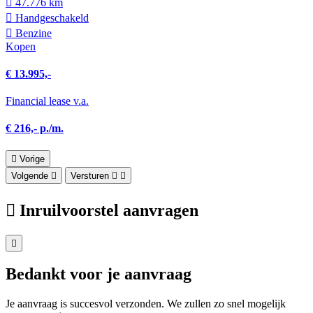
47.776 km
Hand­geschakeld
Benzine
Kopen
€ 13.995,-
Financial lease v.a.
€ 216,- p./m.
Vorige
Volgende
Versturen
Inruilvoorstel aanvragen
Bedankt voor je aanvraag
Je aanvraag is succesvol verzonden. We zullen zo snel mogelijk