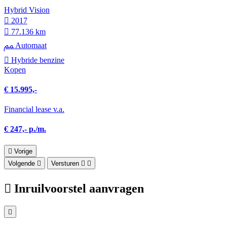
Hybrid Vision
2017
77.136 km
Automaat
Hybride benzine
Kopen
€ 15.995,-
Financial lease v.a.
€ 247,- p./m.
Vorige
Volgende
Versturen
Inruilvoorstel aanvragen