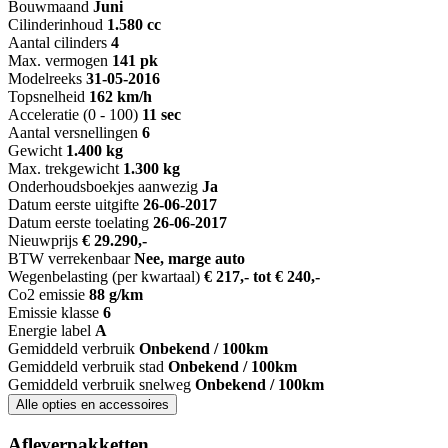
Bouwmaand
Juni
Cilinderinhoud
1.580 cc
Aantal cilinders
4
Max. vermogen
141 pk
Modelreeks
31-05-2016
Topsnelheid
162 km/h
Acceleratie (0 - 100)
11 sec
Aantal versnellingen
6
Gewicht
1.400 kg
Max. trekgewicht
1.300 kg
Onderhoudsboekjes aanwezig
Ja
Datum eerste uitgifte
26-06-2017
Datum eerste toelating
26-06-2017
Nieuwprijs
€ 29.290,-
BTW verrekenbaar
Nee, marge auto
Wegenbelasting (per kwartaal)
€ 217,- tot € 240,-
Co2 emissie
88 g/km
Emissie klasse
6
Energie label
A
Gemiddeld verbruik
Onbekend / 100km
Gemiddeld verbruik stad
Onbekend / 100km
Gemiddeld verbruik snelweg
Onbekend / 100km
Alle opties en accessoires
Afleverpakketten