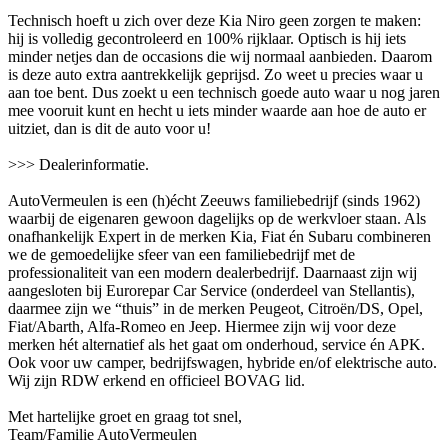
Technisch hoeft u zich over deze Kia Niro geen zorgen te maken:
hij is volledig gecontroleerd en 100% rijklaar. Optisch is hij iets
minder netjes dan de occasions die wij normaal aanbieden. Daarom
is deze auto extra aantrekkelijk geprijsd. Zo weet u precies waar u
aan toe bent. Dus zoekt u een technisch goede auto waar u nog jaren
mee vooruit kunt en hecht u iets minder waarde aan hoe de auto er
uitziet, dan is dit de auto voor u!
>>> Dealerinformatie.
AutoVermeulen is een (h)écht Zeeuws familiebedrijf (sinds 1962)
waarbij de eigenaren gewoon dagelijks op de werkvloer staan. Als
onafhankelijk Expert in de merken Kia, Fiat én Subaru combineren
we de gemoedelijke sfeer van een familiebedrijf met de
professionaliteit van een modern dealerbedrijf. Daarnaast zijn wij
aangesloten bij Eurorepar Car Service (onderdeel van Stellantis),
daarmee zijn we “thuis” in de merken Peugeot, Citroën/DS, Opel,
Fiat/Abarth, Alfa-Romeo en Jeep. Hiermee zijn wij voor deze
merken hét alternatief als het gaat om onderhoud, service én APK.
Ook voor uw camper, bedrijfswagen, hybride en/of elektrische auto.
Wij zijn RDW erkend en officieel BOVAG lid.
Met hartelijke groet en graag tot snel,
Team/Familie AutoVermeulen