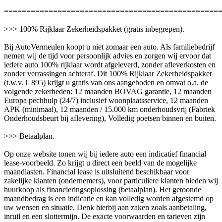
================================================
>>> 100% Rijklaar Zekerheidspakket (gratis inbegrepen).
Bij AutoVermeulen koopt u niet zomaar een auto. Als familiebedrijf
nemen wij de tijd voor persoonlijk advies en zorgen wij ervoor dat
iedere auto 100% rijklaar wordt afgeleverd, zonder afleverkosten en
zonder verrassingen achteraf. Dit 100% Rijklaar Zekerheidspakket
(t.w.v. € 895) krijgt u gratis van ons aangeboden en omvat o.a. de
volgende zekerheden: 12 maanden BOVAG garantie, 12 maanden
Europa pechhulp (24/7) inclusief woonplaatsservice, 12 maanden
APK (minimaal), 12 maanden / 15.000 km onderhoudsvrij (Fabriek
Onderhoudsbeurt bij aflevering), Volledig poetsen binnen en buiten.
>>> Betaalplan.
Op onze website tonen wij bij iedere auto een indicatief financial
lease-voorbeeld. Zo krijgt u direct een beeld van de mogelijke
maandlasten. Financial lease is uitsluitend beschikbaar voor
zakelijke klanten (ondernemers), voor particuliere klanten bieden wij
huurkoop als financieringsoplossing (betaalplan). Het getoonde
maandbedrag is een indicatie en kan volledig worden afgestemd op
uw wensen en situatie. Denk hierbij aan zaken zoals aanbetaling,
inruil en een slottermijn. De exacte voorwaarden en tarieven zijn