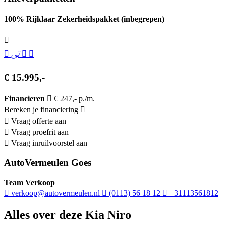
100% Rijklaar Zekerheidspakket (inbegrepen)
€ 15.995,-
Financieren
€ 247,- p./m.
Bereken je financiering
Vraag offerte aan
Vraag proefrit aan
Vraag inruilvoorstel aan
AutoVermeulen Goes
Team Verkoop
verkoop@autovermeulen.nl
(0113) 56 18 12
+31113561812
Alles over deze Kia Niro