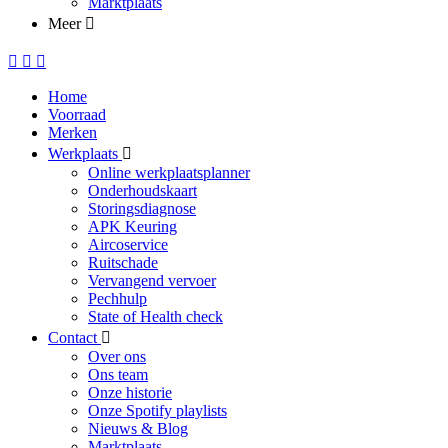
Marktplaats
Meer
Home
Voorraad
Merken
Werkplaats
Online werkplaatsplanner
Onderhoudskaart
Storingsdiagnose
APK Keuring
Aircoservice
Ruitschade
Vervangend vervoer
Pechhulp
State of Health check
Contact
Over ons
Ons team
Onze historie
Onze Spotify playlists
Nieuws & Blog
Marktplaats