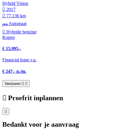
Hybrid Vision
2017
77.136 km
Automaat
Hybride benzine
Kopen
€ 15.995,-
Financial lease v.a.
€ 247,- p./m.
Versturen
Proefrit inplannen
Bedankt voor je aanvraag