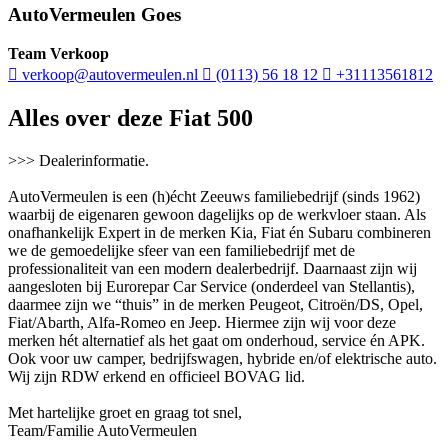
AutoVermeulen Goes
Team Verkoop
verkoop@autovermeulen.nl
(0113) 56 18 12
+31113561812
Alles over deze Fiat 500
>>> Dealerinformatie.
AutoVermeulen is een (h)écht Zeeuws familiebedrijf (sinds 1962)
waarbij de eigenaren gewoon dagelijks op de werkvloer staan. Als
onafhankelijk Expert in de merken Kia, Fiat én Subaru combineren
we de gemoedelijke sfeer van een familiebedrijf met de
professionaliteit van een modern dealerbedrijf. Daarnaast zijn wij
aangesloten bij Eurorepar Car Service (onderdeel van Stellantis),
daarmee zijn we “thuis” in de merken Peugeot, Citroën/DS, Opel,
Fiat/Abarth, Alfa-Romeo en Jeep. Hiermee zijn wij voor deze
merken hét alternatief als het gaat om onderhoud, service én APK.
Ook voor uw camper, bedrijfswagen, hybride en/of elektrische auto.
Wij zijn RDW erkend en officieel BOVAG lid.
Met hartelijke groet en graag tot snel,
Team/Familie AutoVermeulen