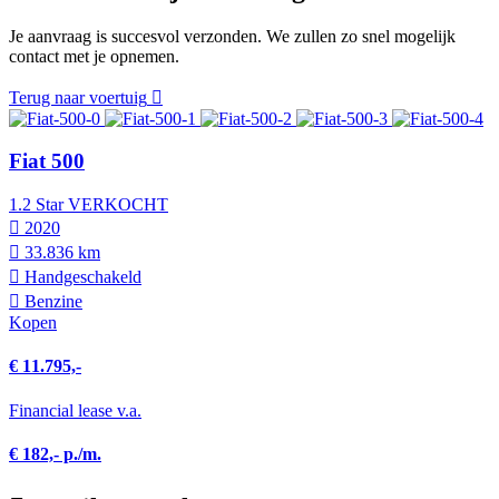
Je aanvraag is succesvol verzonden. We zullen zo snel mogelijk
contact met je opnemen.
Terug naar voertuig
Fiat 500
1.2 Star VERKOCHT
2020
33.836 km
Hand­geschakeld
Benzine
Kopen
€ 11.795,-
Financial lease v.a.
€ 182,- p./m.