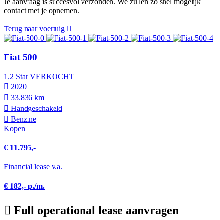
Je aanvraag is succesvol verzonden. We zullen zo snel mogelijk
contact met je opnemen.
Terug naar voertuig
Fiat 500
1.2 Star VERKOCHT
2020
33.836 km
Hand­geschakeld
Benzine
Kopen
€ 11.795,-
Financial lease v.a.
€ 182,- p./m.
Full operational lease aanvragen