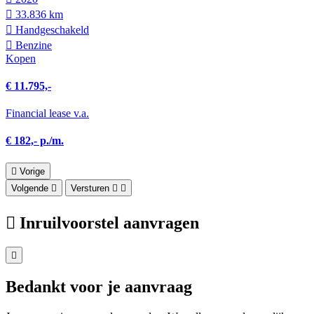
33.836 km
Hand­geschakeld
Benzine
Kopen
€ 11.795,-
Financial lease v.a.
€ 182,- p./m.
Vorige
Volgende
Versturen
Inruilvoorstel aanvragen
Bedankt voor je aanvraag