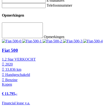
E-mailadres
Telefoonnummer
Opmerkingen
Opmerkingen
Fiat 500
1.2 Star VERKOCHT
2020
33.836 km
Hand­geschakeld
Benzine
Kopen
€ 11.795,-
Financial lease v.a.