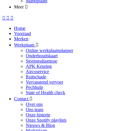
Marktplaats
Meer
Home
Voorraad
Merken
Werkplaats
Online werkplaatsplanner
Onderhoudskaart
Storingsdiagnose
APK Keuring
Aircoservice
Ruitschade
Vervangend vervoer
Pechhulp
State of Health check
Contact
Over ons
Ons team
Onze historie
Onze Spotify playlists
Nieuws & Blog
Marktplaats