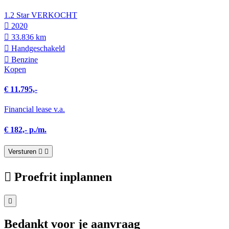
1.2 Star VERKOCHT
2020
33.836 km
Hand­geschakeld
Benzine
Kopen
€ 11.795,-
Financial lease v.a.
€ 182,- p./m.
Versturen
Proefrit inplannen
Bedankt voor je aanvraag