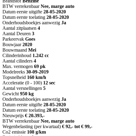
Brandstof
Benzine
BTW verrekenbaar
Nee, marge auto
Datum eerste uitgifte
28-05-2020
Datum eerste toelating
28-05-2020
Onderhoudsboekjes aanwezig
Ja
Aantal zitplaatsen
4
Aantal Deuren
3
Parkeervak
Goes
Bouwjaar
2020
Bouwmaand
Mei
Cilinderinhoud
1.242 cc
Aantal cilinders
4
Max. vermogen
69 pk
Modelreeks
30-09-2019
Topsnelheid
160 km/h
Acceleratie (0 - 100)
12 sec
Aantal versnellingen
5
Gewicht
950 kg
Onderhoudsboekjes aanwezig
Ja
Datum eerste uitgifte
28-05-2020
Datum eerste toelating
28-05-2020
Nieuwprijs
€ 20.393,-
BTW verrekenbaar
Nee, marge auto
Wegenbelasting (per kwartaal)
€ 92,- tot € 99,-
Co2 emissie
108 g/km