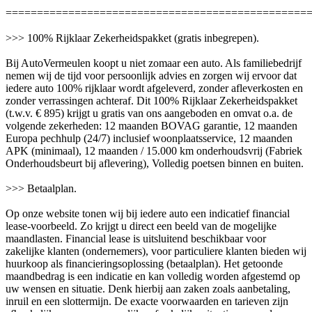
================================================
>>> 100% Rijklaar Zekerheidspakket (gratis inbegrepen).
Bij AutoVermeulen koopt u niet zomaar een auto. Als familiebedrijf
nemen wij de tijd voor persoonlijk advies en zorgen wij ervoor dat
iedere auto 100% rijklaar wordt afgeleverd, zonder afleverkosten en
zonder verrassingen achteraf. Dit 100% Rijklaar Zekerheidspakket
(t.w.v. € 895) krijgt u gratis van ons aangeboden en omvat o.a. de
volgende zekerheden: 12 maanden BOVAG garantie, 12 maanden
Europa pechhulp (24/7) inclusief woonplaatsservice, 12 maanden
APK (minimaal), 12 maanden / 15.000 km onderhoudsvrij (Fabriek
Onderhoudsbeurt bij aflevering), Volledig poetsen binnen en buiten.
>>> Betaalplan.
Op onze website tonen wij bij iedere auto een indicatief financial
lease-voorbeeld. Zo krijgt u direct een beeld van de mogelijke
maandlasten. Financial lease is uitsluitend beschikbaar voor
zakelijke klanten (ondernemers), voor particuliere klanten bieden wij
huurkoop als financieringsoplossing (betaalplan). Het getoonde
maandbedrag is een indicatie en kan volledig worden afgestemd op
uw wensen en situatie. Denk hierbij aan zaken zoals aanbetaling,
inruil en een slottermijn. De exacte voorwaarden en tarieven zijn