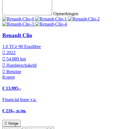
Opmerkingen
Renault Clio
1.0 TCe 90 Equilibre
2022
54.889 km
Hand­geschakeld
Benzine
Kopen
€ 13.995,-
Financial lease v.a.
€ 216,- p./m.
Vorige