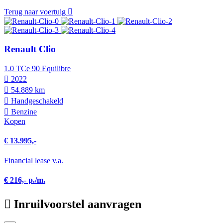
Terug naar voertuig
Renault Clio
1.0 TCe 90 Equilibre
2022
54.889 km
Hand­geschakeld
Benzine
Kopen
€ 13.995,-
Financial lease v.a.
€ 216,- p./m.
Inruilvoorstel aanvragen