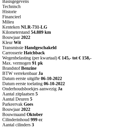
Basisgegevens
Technisch
Historie
Financieel
Milieu
Kenteken
NL
R-731-LG
Kilometerstand
54.889 km
Bouwjaar
2022
Kleur
Wit
Transmissie
Handgeschakeld
Carrosserie
Hatchback
Wegenbelasting (per kwartaal)
€ 145,- tot € 158,-
Max. vermogen
91 pk
Brandstof
Benzine
BTW verrekenbaar
Ja
Datum eerste uitgifte
06-10-2022
Datum eerste toelating
06-10-2022
Onderhoudsboekjes aanwezig
Ja
Aantal zitplaatsen
5
Aantal Deuren
5
Parkeervak
Goes
Bouwjaar
2022
Bouwmaand
Oktober
Cilinderinhoud
999 cc
Aantal cilinders
3