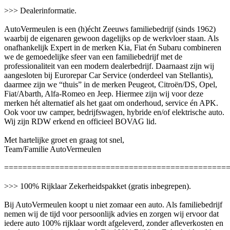
>>> Dealerinformatie.
AutoVermeulen is een (h)écht Zeeuws familiebedrijf (sinds 1962)
waarbij de eigenaren gewoon dagelijks op de werkvloer staan. Als
onafhankelijk Expert in de merken Kia, Fiat én Subaru combineren
we de gemoedelijke sfeer van een familiebedrijf met de
professionaliteit van een modern dealerbedrijf. Daarnaast zijn wij
aangesloten bij Eurorepar Car Service (onderdeel van Stellantis),
daarmee zijn we “thuis” in de merken Peugeot, Citroën/DS, Opel,
Fiat/Abarth, Alfa-Romeo en Jeep. Hiermee zijn wij voor deze
merken hét alternatief als het gaat om onderhoud, service én APK.
Ook voor uw camper, bedrijfswagen, hybride en/of elektrische auto.
Wij zijn RDW erkend en officieel BOVAG lid.
Met hartelijke groet en graag tot snel,
Team/Familie AutoVermeulen
================================================
>>> 100% Rijklaar Zekerheidspakket (gratis inbegrepen).
Bij AutoVermeulen koopt u niet zomaar een auto. Als familiebedrijf
nemen wij de tijd voor persoonlijk advies en zorgen wij ervoor dat
iedere auto 100% rijklaar wordt afgeleverd, zonder afleverkosten en