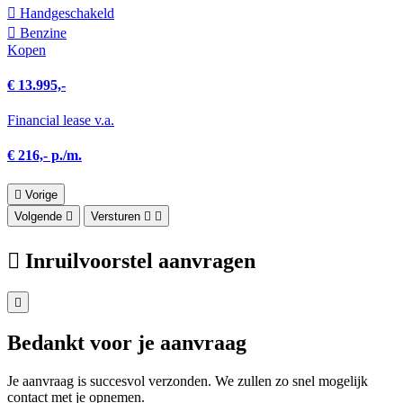
Hand­geschakeld
Benzine
Kopen
€ 13.995,-
Financial lease v.a.
€ 216,- p./m.
Vorige
Volgende
Versturen
Inruilvoorstel aanvragen
Bedankt voor je aanvraag
Je aanvraag is succesvol verzonden. We zullen zo snel mogelijk
contact met je opnemen.