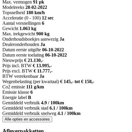
Max. vermogen
91 pk
Modelreeks
28-02-2022
Topsnelheid
180 km/h
Acceleratie (0 - 100)
12 sec
Aantal versnellingen
6
Gewicht
1.063 kg
Max. trekgewicht
900 kg
Onderhoudsboekjes aanwezig
Ja
Dealeronderhouden
Ja
Datum eerste uitgifte
06-10-2022
Datum eerste toelating
06-10-2022
Nieuwprijs
€ 21.130,-
Prijs incl. BTW
€ 13.995,-
Prijs excl. BTW
€ 11.777,-
BTW verrekenbaar
Ja
Wegenbelasting (per kwartaal)
€ 145,- tot € 158,-
Co2 emissie
111 g/km
Emissie klasse
6
Energie label
B
Gemiddeld verbruik
4.9 / 100km
Gemiddeld verbruik stad
6.1 / 100km
Gemiddeld verbruik snelweg
4.1 / 100km
Alle opties en accessoires
Afleverpakketten