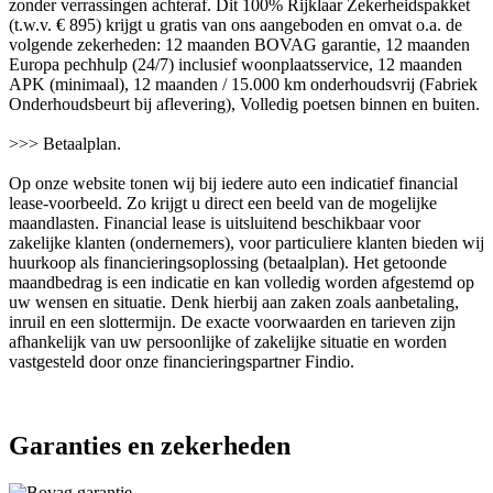
zonder verrassingen achteraf. Dit 100% Rijklaar Zekerheidspakket
(t.w.v. € 895) krijgt u gratis van ons aangeboden en omvat o.a. de
volgende zekerheden: 12 maanden BOVAG garantie, 12 maanden
Europa pechhulp (24/7) inclusief woonplaatsservice, 12 maanden
APK (minimaal), 12 maanden / 15.000 km onderhoudsvrij (Fabriek
Onderhoudsbeurt bij aflevering), Volledig poetsen binnen en buiten.
>>> Betaalplan.
Op onze website tonen wij bij iedere auto een indicatief financial
lease-voorbeeld. Zo krijgt u direct een beeld van de mogelijke
maandlasten. Financial lease is uitsluitend beschikbaar voor
zakelijke klanten (ondernemers), voor particuliere klanten bieden wij
huurkoop als financieringsoplossing (betaalplan). Het getoonde
maandbedrag is een indicatie en kan volledig worden afgestemd op
uw wensen en situatie. Denk hierbij aan zaken zoals aanbetaling,
inruil en een slottermijn. De exacte voorwaarden en tarieven zijn
afhankelijk van uw persoonlijke of zakelijke situatie en worden
vastgesteld door onze financieringspartner Findio.
Garanties en zekerheden