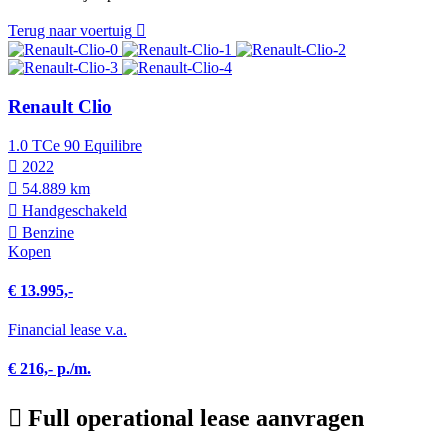
Terug naar voertuig
Renault Clio
1.0 TCe 90 Equilibre
2022
54.889 km
Hand­geschakeld
Benzine
Kopen
€ 13.995,-
Financial lease v.a.
€ 216,- p./m.
Full operational lease aanvragen