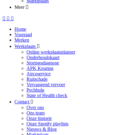
Marktplaats
Meer
Home
Voorraad
Merken
Werkplaats
Online werkplaatsplanner
Onderhoudskaart
Storingsdiagnose
APK Keuring
Aircoservice
Ruitschade
Vervangend vervoer
Pechhulp
State of Health check
Contact
Over ons
Ons team
Onze historie
Onze Spotify playlists
Nieuws & Blog
Marktplaats