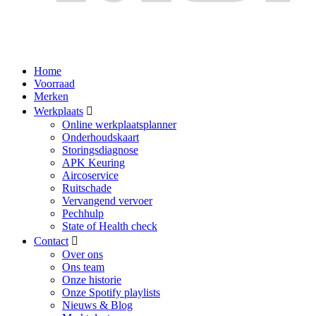
Home
Voorraad
Merken
Werkplaats
Online werkplaatsplanner
Onderhoudskaart
Storingsdiagnose
APK Keuring
Aircoservice
Ruitschade
Vervangend vervoer
Pechhulp
State of Health check
Contact
Over ons
Ons team
Onze historie
Onze Spotify playlists
Nieuws & Blog