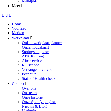
Marktplaats
Meer
Home
Voorraad
Merken
Werkplaats
Online werkplaatsplanner
Onderhoudskaart
Storingsdiagnose
APK Keuring
Aircoservice
Ruitschade
Vervangend vervoer
Pechhulp
State of Health check
Contact
Over ons
Ons team
Onze historie
Onze Spotify playlists
Nieuws & Blog
Marktplaats