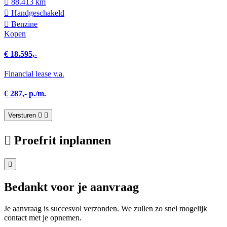
88.413 km
Hand­geschakeld
Benzine
Kopen
€ 18.595,-
Financial lease v.a.
€ 287,- p./m.
Versturen
Proefrit inplannen
Bedankt voor je aanvraag
Je aanvraag is succesvol verzonden. We zullen zo snel mogelijk
contact met je opnemen.