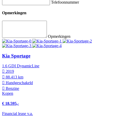
Telefoonnummer
Opmerkingen
Opmerkingen
Kia Sportage
1.6 GDI DynamicLine
2019
88.413 km
Hand­geschakeld
Benzine
Kopen
€ 18.595,-
Financial lease v.a.