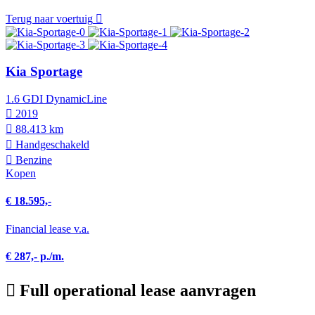
Terug naar voertuig
Kia Sportage
1.6 GDI DynamicLine
2019
88.413 km
Hand­geschakeld
Benzine
Kopen
€ 18.595,-
Financial lease v.a.
€ 287,- p./m.
Full operational lease aanvragen