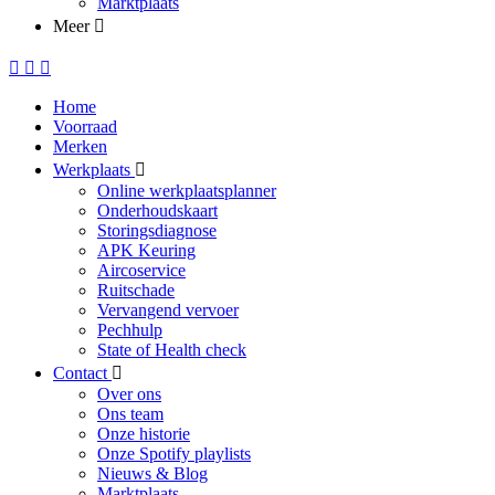
Marktplaats
Meer
Home
Voorraad
Merken
Werkplaats
Online werkplaatsplanner
Onderhoudskaart
Storingsdiagnose
APK Keuring
Aircoservice
Ruitschade
Vervangend vervoer
Pechhulp
State of Health check
Contact
Over ons
Ons team
Onze historie
Onze Spotify playlists
Nieuws & Blog
Marktplaats