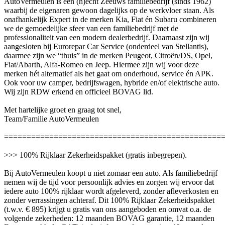
AutoVermeulen is een (h)écht Zeeuws familiebedrijf (sinds 1962)
waarbij de eigenaren gewoon dagelijks op de werkvloer staan. Als
onafhankelijk Expert in de merken Kia, Fiat én Subaru combineren
we de gemoedelijke sfeer van een familiebedrijf met de
professionaliteit van een modern dealerbedrijf. Daarnaast zijn wij
aangesloten bij Eurorepar Car Service (onderdeel van Stellantis),
daarmee zijn we “thuis” in de merken Peugeot, Citroën/DS, Opel,
Fiat/Abarth, Alfa-Romeo en Jeep. Hiermee zijn wij voor deze
merken hét alternatief als het gaat om onderhoud, service én APK.
Ook voor uw camper, bedrijfswagen, hybride en/of elektrische auto.
Wij zijn RDW erkend en officieel BOVAG lid.
Met hartelijke groet en graag tot snel,
Team/Familie AutoVermeulen
================================================
>>> 100% Rijklaar Zekerheidspakket (gratis inbegrepen).
Bij AutoVermeulen koopt u niet zomaar een auto. Als familiebedrijf
nemen wij de tijd voor persoonlijk advies en zorgen wij ervoor dat
iedere auto 100% rijklaar wordt afgeleverd, zonder afleverkosten en
zonder verrassingen achteraf. Dit 100% Rijklaar Zekerheidspakket
(t.w.v. € 895) krijgt u gratis van ons aangeboden en omvat o.a. de
volgende zekerheden: 12 maanden BOVAG garantie, 12 maanden