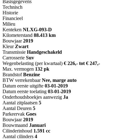
Basisgegevens
Technisch
Historie
Financieel
Milieu
Kenteken
NL
XG-093-D
Kilometerstand
88.413 km
Bouwjaar
2019
Kleur
Zwart
Transmissie
Handgeschakeld
Carrosserie
Suv
Wegenbelasting (per kwartaal)
€ 226,- tot € 247,-
Max. vermogen
132 pk
Brandstof
Benzine
BTW verrekenbaar
Nee, marge auto
Datum eerste uitgifte
03-01-2019
Datum eerste toelating
03-01-2019
Onderhoudsboekjes aanwezig
Ja
Aantal zitplaatsen
5
Aantal Deuren
5
Parkeervak
Goes
Bouwjaar
2019
Bouwmaand
Januari
Cilinderinhoud
1.591 cc
Aantal cilinders
4