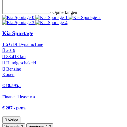
Opmerkingen
Kia Sportage
1.6 GDI DynamicLine
2019
88.413 km
Hand­geschakeld
Benzine
Kopen
€ 18.595,-
Financial lease v.a.
€ 287,- p./m.
Vorige
Volgende
Versturen