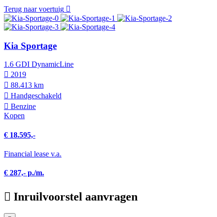
Terug naar voertuig
Kia Sportage
1.6 GDI DynamicLine
2019
88.413 km
Hand­geschakeld
Benzine
Kopen
€ 18.595,-
Financial lease v.a.
€ 287,- p./m.
Inruilvoorstel aanvragen