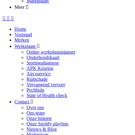
Marktplaats
Meer
Home
Voorraad
Merken
Werkplaats
Online werkplaatsplanner
Onderhoudskaart
Storingsdiagnose
APK Keuring
Aircoservice
Ruitschade
Vervangend vervoer
Pechhulp
State of Health check
Contact
Over ons
Ons team
Onze historie
Onze Spotify playlists
Nieuws & Blog
Marktplaats