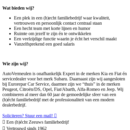
Wat bieden wij?
Een plek in een (h)echt familiebedrijf waar kwaliteit,
vertrouwen en persoonlijk contact centraal staan
Een hecht team met korte lijnen en humor
Ruimte om jezelf te zijn én te ontwikkelen
Een veelzijdige functie waarin je écht het verschil maakt
Vanzelfsprekend een goed salaris
Wie zijn wij?
AutoVermeulen is onafhankelijk Expert in de merken Kia en Fiat én
servicedealer voor het merk Subaru. Daarnaast zijn wij aangesloten
bij Eurorepar Car Service, daarmee zijn we “thuis” in de merken
Peugeot, Citroën/DS, Opel, Fiat/Abarth, Alfa-Romeo en Jeep. Wij
combineren al meer dan 60 jaar de gemoedelijke sfeer van een
(h)écht familiebedrijf met de professionaliteit van een modern
dealerbedrijf.
Soliciteren? Stuur een mail!
Een (h)écht Zeeuws familiebedrijf
Vertrouwd sinds 1962