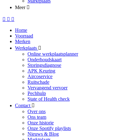
Marktplaats
Meer
Home
Voorraad
Merken
Werkplaats
Online werkplaatsplanner
Onderhoudskaart
Storingsdiagnose
APK Keuring
Aircoservice
Ruitschade
Vervangend vervoer
Pechhulp
State of Health check
Contact
Over ons
Ons team
Onze historie
Onze Spotify playlists
Nieuws & Blog
Marktplaats