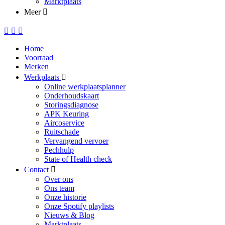
Marktplaats
Meer
Home
Voorraad
Merken
Werkplaats
Online werkplaatsplanner
Onderhoudskaart
Storingsdiagnose
APK Keuring
Aircoservice
Ruitschade
Vervangend vervoer
Pechhulp
State of Health check
Contact
Over ons
Ons team
Onze historie
Onze Spotify playlists
Nieuws & Blog
Marktplaats