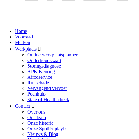
Home
Voorraad
Merken
Werkplaats
Online werkplaatsplanner
Onderhoudskaart
Storingsdiagnose
APK Keuring
Aircoservice
Ruitschade
Vervangend vervoer
Pechhulp
State of Health check
Contact
Over ons
Ons team
Onze historie
Onze Spotify playlists
Nieuws & Blog